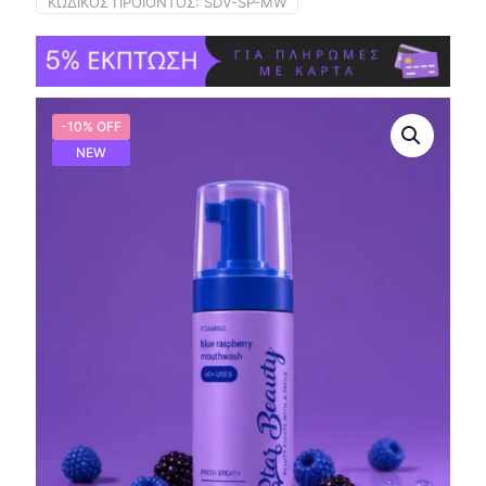
ΚΩΔΙΚΌΣ ΠΡΟΪΌΝΤΟΣ:
SDV-SP-MW
-10% OFF
NEW