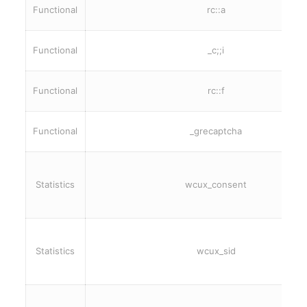
Functional
rc::a
Functional
_c;;i
Functional
rc::f
Functional
_grecaptcha
Statistics
wcux_consent
Statistics
wcux_sid