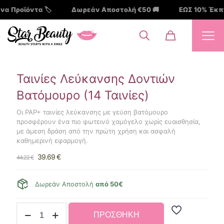
 🏷️
Δωρεάν Αποστολή €50 🚚
ΕΩΣ 10% Έκπτωση σε Σε
Ταινίες Λεύκανσης Δοντιών
Βατόμουρο (14 Ταινίες)
Οι PAP+ ταινίες λεύκανσης με γεύση βατόμουρο
προσφέρουν ένα πιο φωτεινό χαμόγελο χωρίς ευαισθησία,
με άμεση δράση από την πρώτη χρήση και ασφαλή
καθημερινή εφαρμογή.
Original
Η
39.69
€
44.22
€
price
τρέχουσα
was:
τιμή
44.22 €.
είναι:
Δωρεάν Αποστολή
από 50€
39.69 €.
Ταινίες
ΠΡΟΣΘΗΚΗ
Λεύκανσης