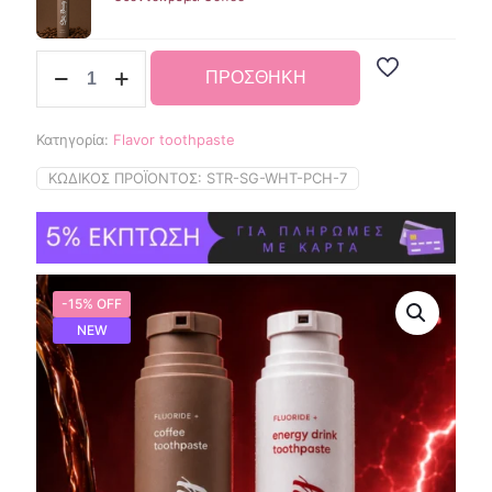
The
ΠΡΟΣΘΗΚΗ
Power
Bundle
ποσότητα
Κατηγορία:
Flavor toothpaste
ΚΩΔΙΚΌΣ ΠΡΟΪΌΝΤΟΣ:
STR-SG-WHT-PCH-7
-15% OFF
NEW