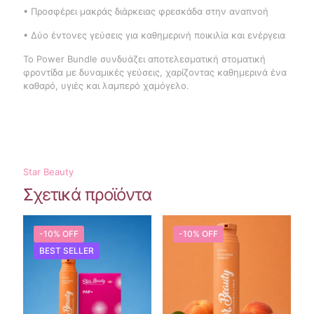
• Προσφέρει μακράς διάρκειας φρεσκάδα στην αναπνοή
• Δύο έντονες γεύσεις για καθημερινή ποικιλία και ενέργεια
Το Power Bundle συνδυάζει αποτελεσματική στοματική
φροντίδα με δυναμικές γεύσεις, χαρίζοντας καθημερινά ένα
καθαρό, υγιές και λαμπερό χαμόγελο.
Star Beauty
Σχετικά προϊόντα
-10% OFF
-10% OFF
BEST SELLER